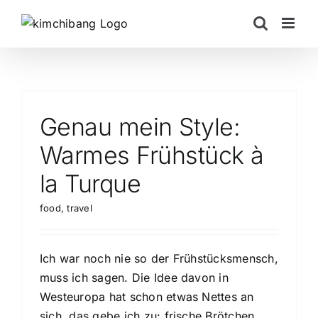
Skip
to
content
Genau mein Style:
Warmes Frühstück à
la Turque
food
,
travel
Ich war noch nie so der Frühstücksmensch,
muss ich sagen. Die Idee davon in
Westeuropa hat schon etwas Nettes an
sich, das gebe ich zu: frische Brötchen