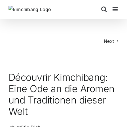
Skip
to
content
Next
View
Larger
Découvrir Kimchibang:
Image
Eine Ode an die Aromen
und Traditionen dieser
Welt