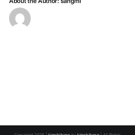
About the Author:
sangmi
Copyright 2025 |
kimchibang
by
kimchibang
| All Rights